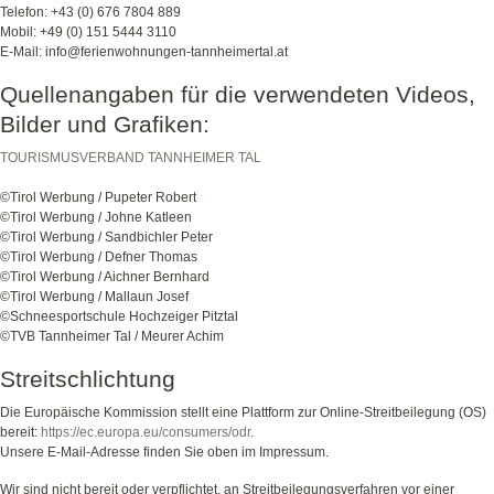
Telefon: +43 (0) 676 7804 889
Mobil: +49 (0) 151 5444 3110
E-Mail: info@ferienwohnungen-tannheimertal.at
Quellenangaben für die verwendeten Videos,
Bilder und Grafiken:
TOURISMUSVERBAND TANNHEIMER TAL
©Tirol Werbung / Pupeter Robert
©Tirol Werbung / Johne Katleen
©Tirol Werbung / Sandbichler Peter
©Tirol Werbung / Defner Thomas
©Tirol Werbung / Aichner Bernhard
©Tirol Werbung / Mallaun Josef
©Schneesportschule Hochzeiger Pitztal
©TVB Tannheimer Tal / Meurer Achim
Streitschlichtung
Die Europäische Kommission stellt eine Plattform zur Online-Streitbeilegung (OS)
bereit:
https://ec.europa.eu/consumers/odr
.
Unsere E-Mail-Adresse finden Sie oben im Impressum.
Wir sind nicht bereit oder verpflichtet, an Streitbeilegungsverfahren vor einer