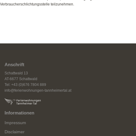
Verbraucherschlichtungsstelle teilzunehmen.
Anschrift
Schattwald 13
AT-6677 Schattwald
Tel: +43 (0)676 7804 889
info@ferienwohnungen-tannheimertal.at
Informationen
Impressum
Disclaimer