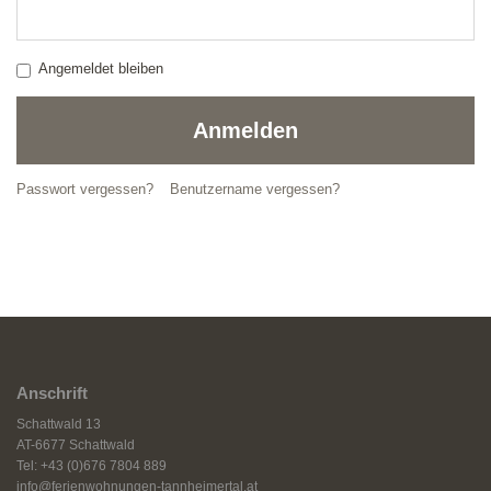
Angemeldet bleiben
Anmelden
Passwort vergessen?
Benutzername vergessen?
Anschrift
Schattwald 13
AT-6677 Schattwald
Tel: +43 (0)676 7804 889
info@ferienwohnungen-tannheimertal.at